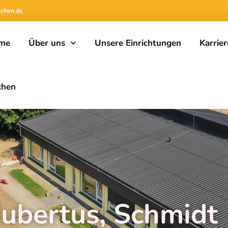
achen.de
me
Über uns
Unsere Einrichtungen
Karrier
chen
Hubertus, Schmidt