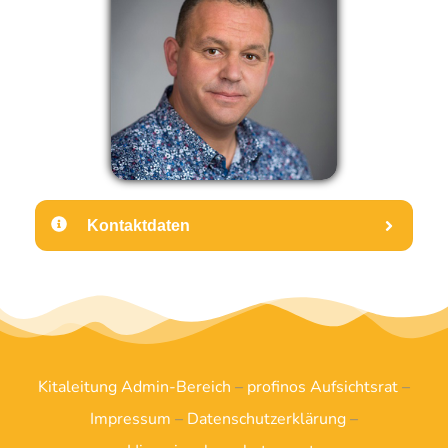
Kontaktdaten
Kitaleitung Admin-Bereich
–
profinos Aufsichtsrat
–
Impressum
–
Datenschutzerklärung
–