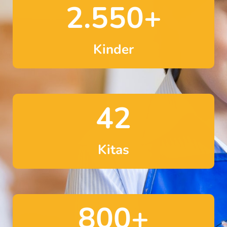
2.550
+
Kinder
42
Kitas
800
+