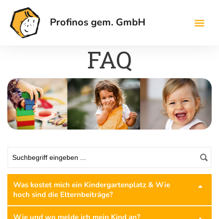
Profinos gem. GmbH
FAQ
Was kostet mich ein Kindergartenplatz & Wie
hoch sind die Elternbeiträge?
Wie und wo melde ich mein Kind an?