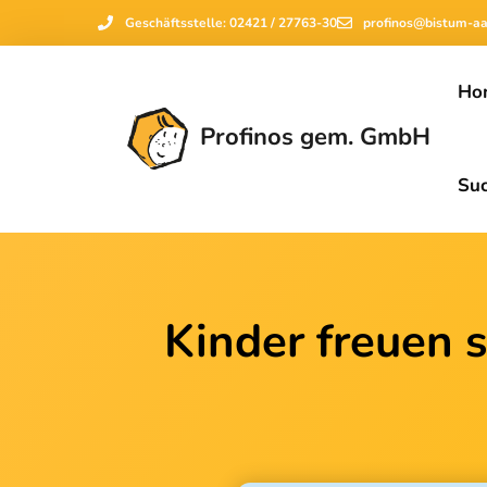
Geschäftsstelle: 02421 / 27763-30
profinos@bistum-a
Ho
Profinos gem. GmbH
Su
Kinder freuen 