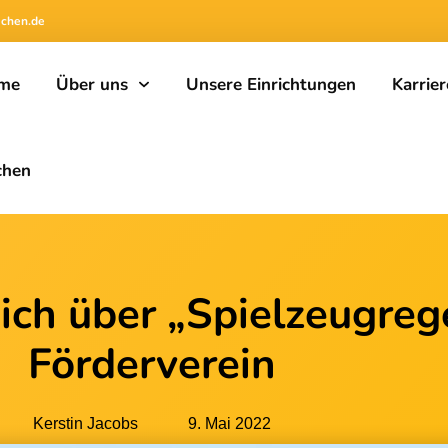
achen.de
me
Über uns
Unsere Einrichtungen
Karrier
chen
sich über „Spielzeugre
Förderverein
Kerstin Jacobs
9. Mai 2022