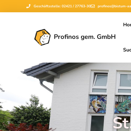
Geschäftsstelle: 02421 / 27763-30
profinos@bistum-a
Ho
Profinos gem. GmbH
Su
St