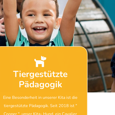
Tiergestützte
Pädagogik
Eine Besonderheit in unserer Kita ist die
tiergestützte Pädagogik. Seit 2018 ist "
Cooper ", unser Kita- Hund, ein Cavalier