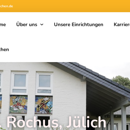
achen.de
me
Über uns
Unsere Einrichtungen
Karrier
chen
. Rochus, Jülich