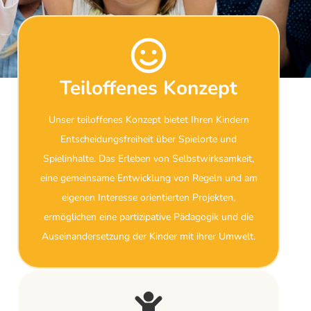
Teiloffenes Konzept
Unser teiloffenes Konzept bietet Ihren Kindern
Entscheidungsfreiheit über Spielorte und
Spielinhalte. Das Erleben von Selbstwirksamkeit,
eine gemeinsame Entwicklung von Regeln und am
eigenen Interesse orientierten Projekten,
ermöglichen eine partizipative Pädagogik und die
Auseinandersetzung der Kinder mit ihrer Umwelt.