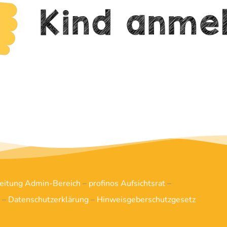
leitung Admin-Bereich
–
profinos Aufsichtsrat
–
–
Datenschutzerklärung
–
Hinweisgeberschutzgesetz