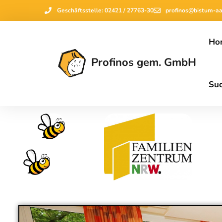
Geschäftsstelle: 02421 / 27763-30
profinos@bistum-a
Ho
Profinos gem. GmbH
Su