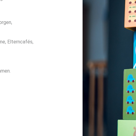
orgen,
ne, Elterncafés,
hmen.