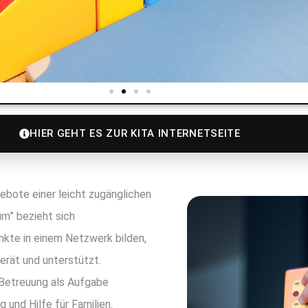
HIER GEHT ES ZUR KITA INTERNETSEITE
gebote einer leicht zugänglichen
um” bezieht sich
unkte in einem Netzwerk bilden,
erät und unterstützt.
 Betreuung als Aufgabe
und Hilfe für Familien.