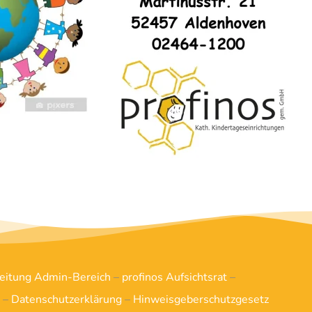
leitung Admin-Bereich
–
profinos Aufsichtsrat
–
–
Datenschutzerklärung
–
Hinweisgeberschutzgesetz