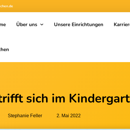
achen.de
me
Über uns
Unsere Einrichtungen
Karrier
chen
rifft sich im Kindergar
Stephanie Feller
2. Mai 2022