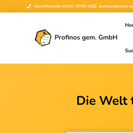
Geschäftsstelle: 02421 / 27763-30
profinos@bistum-a
Ho
Profinos gem. GmbH
Su
Die Welt t