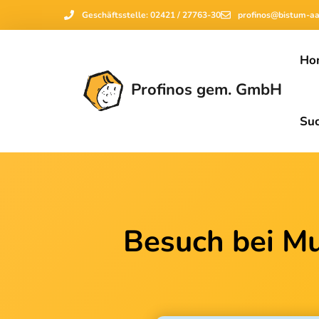
Geschäftsstelle: 02421 / 27763-30
profinos@bistum-a
Ho
Profinos gem. GmbH
Su
Besuch bei Mu