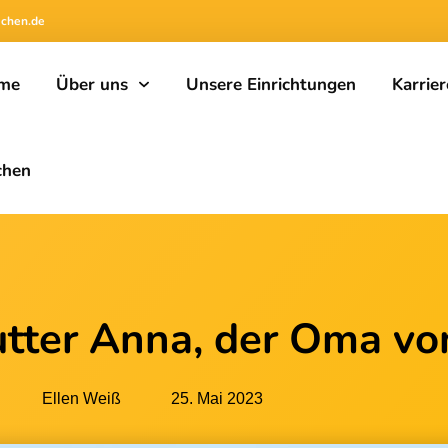
achen.de
me
Über uns
Unsere Einrichtungen
Karrier
chen
tter Anna, der Oma vo
Ellen Weiß
25. Mai 2023