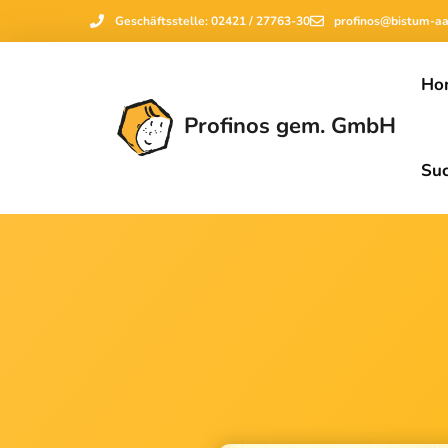
Geschäftsstelle: 02421 / 27763-30
profinos@bistum-a
Ho
Profinos gem. GmbH
Su